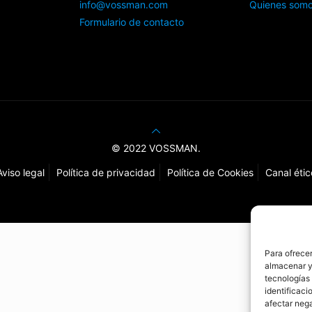
info@vossman.com
Quienes som
Formulario de contacto
© 2022 VOSSMAN.
Aviso legal
Política de privacidad
Política de Cookies
Canal étic
Para ofrecer
almacenar y/
tecnologías
identificaci
afectar nega