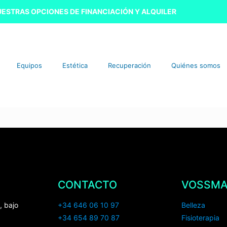
ESTRAS OPCIONES DE FINANCIACIÓN Y ALQUILER
Equipos
Estética
Recuperación
Quiénes somos
CONTACTO
VOSSM
, bajo
+34 646 06 10 97
Belleza
+34 654 89 70 87
Fisioterapia